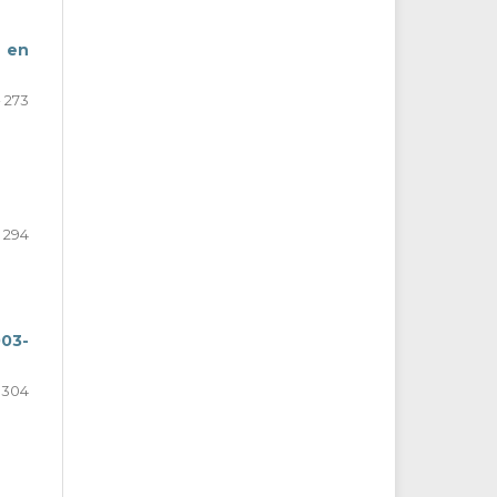
r en
- 273
- 294
003-
- 304