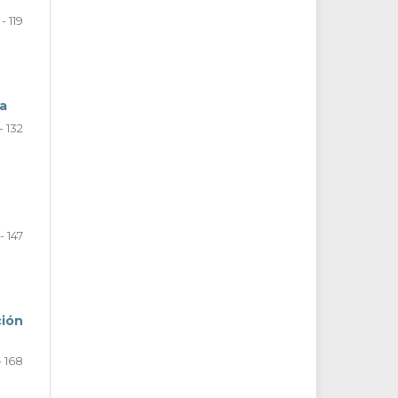
- 119
a
- 132
- 147
ión
- 168