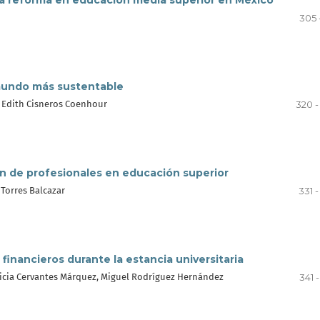
la reforma en educación media superior en México
305 
mundo más sustentable
, Edith Cisneros Coenhour
320 -
ón de profesionales en educación superior
 Torres Balcazar
331 
financieros durante la estancia universitaria
ricia Cervantes Márquez, Miguel Rodríguez Hernández
341 