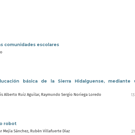
 las comunidades escolares
to
ucación básica de la Sierra Hidalguense, mediante 
uis Alberto Ruiz Aguilar, Raymundo Sergio Noriega Loredo
13
zo robot
r Mejía Sánchez, Rubén Villafuerte Díaz
21