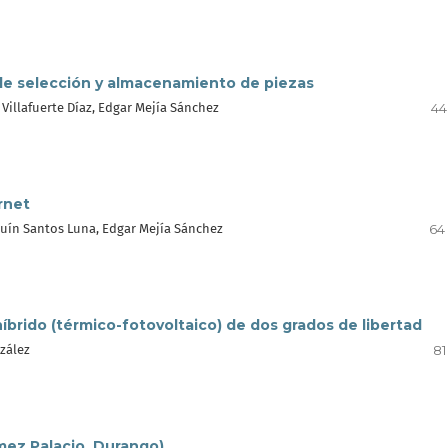
de selección y almacenamiento de piezas
Villafuerte Díaz, Edgar Mejía Sánchez
44
rnet
quín Santos Luna, Edgar Mejía Sánchez
64
brido (térmico-fotovoltaico) de dos grados de libertad
zález
81
ómez Palacio, Durango)