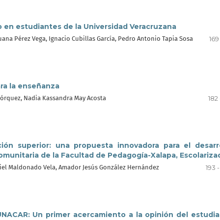
o en estudiantes de la Universidad Veracruzana
Juana Pérez Vega, Ignacio Cubillas García, Pedro Antonio Tapia Sosa
169 
ara la enseñanza
jórquez, Nadia Kassandra May Acosta
182 
ción superior: una propuesta innovadora para el desarr
omunitaria de la Facultad de Pedagogía-Xalapa, Escolariza
zziel Maldonado Vela, Amador Jesús González Hernández
193 
 UNACAR: Un primer acercamiento a la opinión del estudi