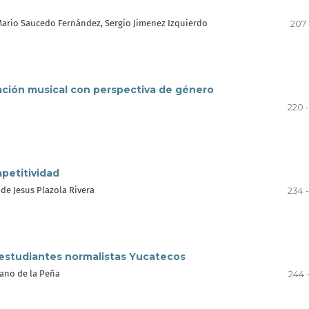
 Mario Saucedo Fernández, Sergio Jimenez Izquierdo
207 
ación musical con perspectiva de género
220 
mpetitividad
 de Jesus Plazola Rivera
234 
 estudiantes normalistas Yucatecos
lano de la Peña
244 