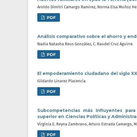
Aroldo Dimitri Camargo Ramirez, Norma Elsa Muñoz Her
PDF
Análisis comparativo sobre el ahorro y e
Nadia Natasha Reus González, C. Raudel Cruz Aguirre
PDF
El empoderamiento ciudadano del siglo XXI
Gildardo Linarez Placencia
PDF
Subcompetencias más influyentes para 
superior en Ciencias Políticas y Administr
Virginia E. Reyna Zambrano, Arturo Estrada Camargo, M
PDF