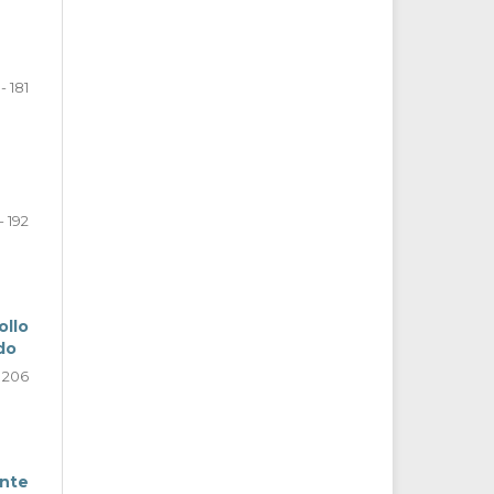
- 181
- 192
ollo
do
- 206
ante