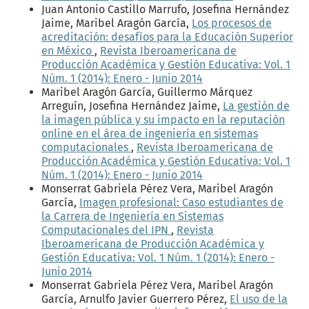
Juan Antonio Castillo Marrufo, Josefina Hernández
Jaime, Maribel Aragón García,
Los procesos de
acreditación: desafíos para la Educación Superior
en México
,
Revista Iberoamericana de
Producción Académica y Gestión Educativa: Vol. 1
Núm. 1 (2014): Enero - Junio 2014
Maribel Aragón García, Guillermo Márquez
Arreguín, Josefina Hernández Jaime,
La gestión de
la imagen pública y su impacto en la reputación
online en el área de ingeniería en sistemas
computacionales
,
Revista Iberoamericana de
Producción Académica y Gestión Educativa: Vol. 1
Núm. 1 (2014): Enero - Junio 2014
Monserrat Gabriela Pérez Vera, Maribel Aragón
García,
Imagen profesional: Caso estudiantes de
la Carrera de Ingeniería en Sistemas
Computacionales del IPN
,
Revista
Iberoamericana de Producción Académica y
Gestión Educativa: Vol. 1 Núm. 1 (2014): Enero -
Junio 2014
Monserrat Gabriela Pérez Vera, Maribel Aragón
García, Arnulfo Javier Guerrero Pérez,
El uso de la