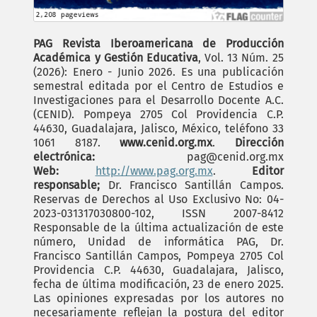
PAG Revista Iberoamericana de Producción
Académica y Gestión Educativa
, Vol. 13 Núm. 25
(2026): Enero - Junio 2026. Es una publicación
semestral editada por el Centro de Estudios e
Investigaciones para el Desarrollo Docente A.C.
(CENID). Pompeya 2705 Col Providencia C.P.
44630, Guadalajara, Jalisco, México, teléfono 33
1061 8187.
www.cenid.org.mx
.
Dirección
electrónica:
pag@cenid.org.mx
Web:
http://www.pag.org.mx
.
Editor
responsable;
Dr. Francisco Santillán Campos.
Reservas de Derechos al Uso Exclusivo No: 04-
2023-031317030800-102, ISSN 2007-8412
Responsable de la última actualización de este
número, Unidad de informática PAG, Dr.
Francisco Santillán Campos, Pompeya 2705 Col
Providencia C.P. 44630, Guadalajara, Jalisco,
fecha de última modificación, 23 de enero 2025.
Las opiniones expresadas por los autores no
necesariamente reflejan la postura del editor