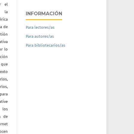
r el
e la
INFORMACIÓN
érica
na de
Para lectores/as
tión
Para autores/as
ativa
Para bibliotecarios/as
or lo
ación
a que
texto
rlos,
los,
 para
tive
 los
a de
ernet
nocen