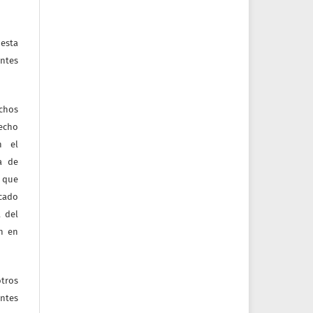
esta
ntes
echos
recho
n el
ia de
 que
icado
 del
ón en
tros
entes