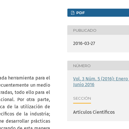
PDF
PUBLICADO
2016-03-27
NÚMERO
ada herramienta para el
Vol. 3 Núm. 5 (2016): Enero 
Junio 2016
nsecuentemente un medio
radas, todo ello para el
SECCIÓN
ional. Por otra parte,
a de la utilización de
Artículos Científicos
íficos de la industria;
e desarrollar prácticas
lucrando de esta manera