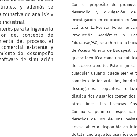
Con el propósito de promove
striales, y además se
desarrollo y divulgación d
ternativa de análisis y
investigación en educación en Am
 industrial.
Latina, en La Revista Iberoamerica
nterés para la Ingeniería
ción del concepto de
Producción Académica y Ges
ienta del proceso, el
Educativa(PAG) se adhirió a la Inici
 comercial existente y
de Acceso Abierto de Budapest, p
amiento del desempeño
que se identifica como una public
software de simulación
de acceso abierto. Esto signific
cualquier usuario puede leer el 
completo de los artículos, imprimi
descargarlos, copiarlos, enlazar
distribuirlos y usar los contenidos
otros fines. Las licencias Crea
Cummons, permiten especificar
derechos de uso de una revist
acceso abierto disponible en Int
de tal manera que los usuarios co