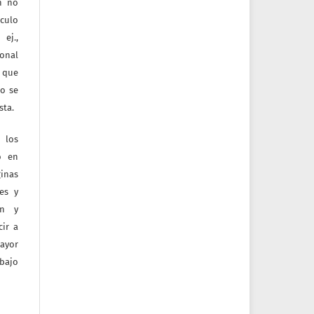
ón no
culo
ej.,
ional
e que
jo se
sta.
 los
o en
inas
tes y
ón y
ir a
mayor
bajo