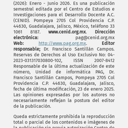
(2026): Enero - Junio 2026. Es una publicación
semestral editada por el Centro de Estudios e
Investigaciones para el Desarrollo Docente A.C.
(CENID). Pompeya 2705 Col Providencia C.P.
44630, Guadalajara, Jalisco, México, teléfono 33
1061 8187.
www.cenid.org.mx
.
Dirección
electrónica:
pag@cenid.org.mx
Web:
http://www.pag.org.mx
.
Editor
responsable;
Dr. Francisco Santillán Campos.
Reservas de Derechos al Uso Exclusivo No: 04-
2023-031317030800-102, ISSN 2007-8412
Responsable de la última actualización de este
número, Unidad de informática PAG, Dr.
Francisco Santillán Campos, Pompeya 2705 Col
Providencia C.P. 44630, Guadalajara, Jalisco,
fecha de última modificación, 23 de enero 2025.
Las opiniones expresadas por los autores no
necesariamente reflejan la postura del editor
de la publicación.
Queda estrictamente prohibida la reproducción
total o parcial de los contenidos e imágenes de
la publicación sin previa autorización Centro de