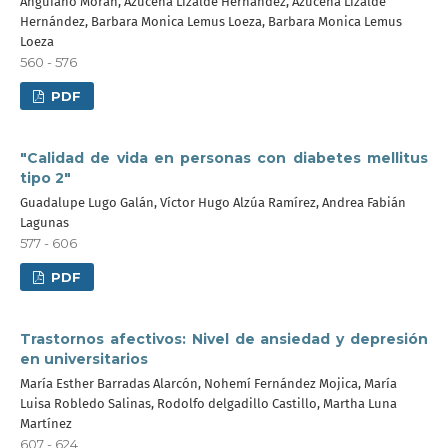
Anguiano Morán, Azucena Lizalde Hernández, Azucena Lizalde
Hernández, Barbara Monica Lemus Loeza, Barbara Monica Lemus
Loeza
560 - 576
PDF
"Calidad de vida en personas con diabetes mellitus
tipo 2"
Guadalupe Lugo Galán, Víctor Hugo Alzúa Ramírez, Andrea Fabián
Lagunas
577 - 606
PDF
Trastornos afectivos: Nivel de ansiedad y depresión
en universitarios
María Esther Barradas Alarcón, Nohemí Fernández Mojica, María
Luisa Robledo Salinas, Rodolfo delgadillo Castillo, Martha Luna
Martínez
607 - 624