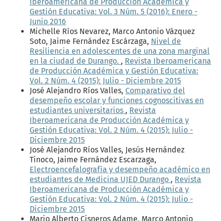
Iberoamericana de Producción Académica y
Gestión Educativa: Vol. 3 Núm. 5 (2016): Enero -
Junio 2016
Michelle Ríos Nevarez, Marco Antonio Vázquez
Soto, Jaime Fernández Escárzaga,
Nivel de
Resiliencia en adolescentes de una zona marginal
en la ciudad de Durango.
,
Revista Iberoamericana
de Producción Académica y Gestión Educativa:
Vol. 2 Núm. 4 (2015): Julio - Diciembre 2015
José Alejandro Ríos Valles,
Comparativo del
desempeño escolar y funciones cognoscitivas en
estudiantes universitarios
,
Revista
Iberoamericana de Producción Académica y
Gestión Educativa: Vol. 2 Núm. 4 (2015): Julio -
Diciembre 2015
José Alejandro Ríos Valles, Jesús Hernández
Tinoco, Jaime Fernández Escarzaga,
Electroencefalografía y desempeño académico en
estudiantes de Medicina UJED Durango
,
Revista
Iberoamericana de Producción Académica y
Gestión Educativa: Vol. 2 Núm. 4 (2015): Julio -
Diciembre 2015
Mario Alberto Cisneros Adame, Marco Antonio