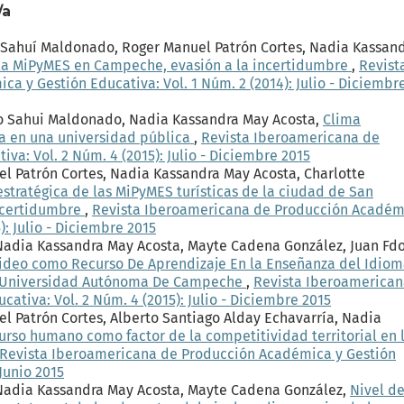
/a
o Sahuí Maldonado, Roger Manuel Patrón Cortes, Nadia Kassan
 la MiPyMES en Campeche, evasión a la incertidumbre
,
Revist
 y Gestión Educativa: Vol. 1 Núm. 2 (2014): Julio - Diciembr
zo Sahui Maldonado, Nadia Kassandra May Acosta,
Clima
va en una universidad pública
,
Revista Iberoamericana de
a: Vol. 2 Núm. 4 (2015): Julio - Diciembre 2015
el Patrón Cortes, Nadia Kassandra May Acosta, Charlotte
stratégica de las MiPyMES turísticas de la ciudad de San
incertidumbre
,
Revista Iberoamericana de Producción Académ
): Julio - Diciembre 2015
Nadia Kassandra May Acosta, Mayte Cadena González, Juan Fdo
Video como Recurso De Aprendizaje En la Enseñanza del Idio
 la Universidad Autónoma De Campeche
,
Revista Iberoamerica
ativa: Vol. 2 Núm. 4 (2015): Julio - Diciembre 2015
el Patrón Cortes, Alberto Santiago Alday Echavarría, Nadia
curso humano como factor de la competitividad territorial en 
Revista Iberoamericana de Producción Académica y Gestión
 Junio 2015
 Nadia Kassandra May Acosta, Mayte Cadena González,
Nivel d