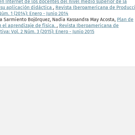
 Internet de los docentes del nivel medio superior de la
su aplicación didáctica
,
Revista Iberoamericana de Producc
úm. 1 (2014): Enero - Junio 2014
ra Sarmiento Bojórquez, Nadia Kassandra May Acosta,
Plan de
 el aprendizaje de física.
,
Revista Iberoamericana de
a: Vol. 2 Núm. 3 (2015): Enero - Junio 2015