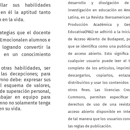
desarrollo y divulgación d
llar sus habilidades
investigación en educación en Am
en él la aptitud tanto
Latina, en La Revista Iberoamerica
 en la vida.
Producción Académica y Ges
Educativa(PAG) se adhirió a la Inici
rategias que el docente
de Acceso Abierto de Budapest, p
ia Emocionalen alumnos e
que se identifica como una public
logrando convertir la
de acceso abierto. Esto signific
a en un conocimiento
cualquier usuario puede leer el 
otras habilidades, ser
completo de los artículos, imprimi
 las decepciones; para
descargarlos, copiarlos, enlazar
umno debe: expresar sus
distribuirlos y usar los contenidos
el esquema de valores,
otros fines. Las licencias Crea
s de superación personal,
abajar en equipo para
Cummons, permiten especificar
mno no solamente tenga
derechos de uso de una revist
n su vida.
acceso abierto disponible en Int
de tal manera que los usuarios co
las reglas de publicación.