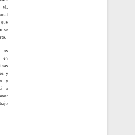
ej.,
ional
e que
jo se
sta.
 los
o en
inas
tes y
ón y
ir a
mayor
bajo