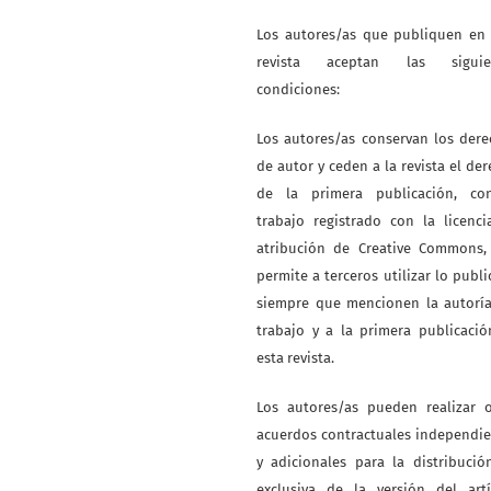
Los autores/as que publiquen en 
revista aceptan las siguie
condiciones:
Los autores/as conservan los der
de autor y ceden a la revista el de
de la primera publicación, co
trabajo registrado con la licenc
atribución de Creative Commons,
permite a terceros utilizar lo publ
siempre que mencionen la autoría
trabajo y a la primera publicaci
esta revista.
Los autores/as pueden realizar o
acuerdos contractuales independi
y adicionales para la distribuci
exclusiva de la versión del artí