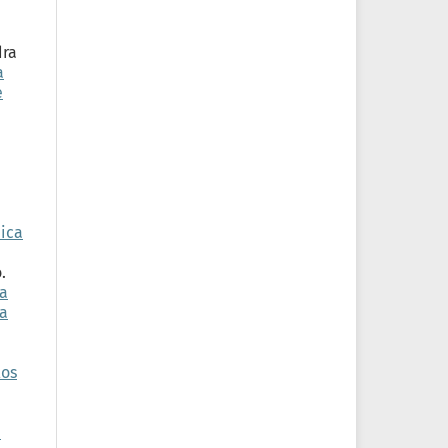
dra
a
e
ica
.
ma
na
los
e