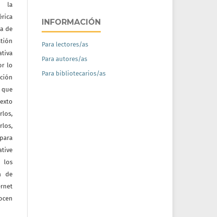
e la
érica
INFORMACIÓN
na de
tión
Para lectores/as
ativa
Para autores/as
or lo
Para bibliotecarios/as
ación
a que
texto
rlos,
los,
 para
tive
 los
a de
ernet
nocen