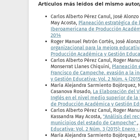
Artículos más leídos del mismo autor
Carlos Alberto Pérez Canul, José Alonz
May Acosta,
Planeación estratégica de
Iberoamericana de Producción Académica
2014
Roger Manuel Patrón Cortés, José Alon
organizacional para la mejora educati
Producción Académica y Gestión Educativ
Carlos Alberto Pérez Canul, Roger Manu
Monserrat Llanes Chiquini,
Planeación e
Francisco de Campeche, evasión a la 
y Gestión Educativa: Vol. 2 Núm. 4 (2015
María Alejandra Sarmiento Bojórquez, 
Casanova Rosado,
La Elaboración del 
Inglés en el nivel medio superior de
de Producción Académica y Gestión Educ
Carlos Alberto Pérez Canul, Roger Manu
Kassandra May Acosta,
"Análisis del re
municipios del estado de Campeche"
,
Educativa: Vol. 2 Núm. 3 (2015): Enero -
María Alejandra Sarmiento Bojórquez,