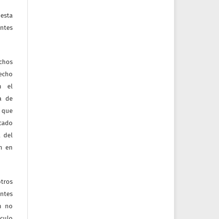
esta
ntes
echos
recho
n el
ia de
 que
icado
 del
ón en
tros
entes
ón no
culo