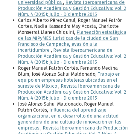
universidad pública
,
Revista Iberoamericana de
Producción Académica y Gestión Educativa: Vol. 2
Núm. 4 (2015): Julio - Diciembre 2015
Carlos Alberto Pérez Canul, Roger Manuel Patrón
Cortes, Nadia Kassandra May Acosta, Charlotte
Monserrat Llanes Chiquini,
Planeación estratégica
de las MiPyMES turísticas de la ciudad de San
Francisco de Campeche, evasión a la
incertidumbre
,
Revista Iberoamericana de
Producción Académica y Gestión Educativa: Vol. 2
Núm. 4 (2015): Julio - Diciembre 2015
Roger Manuel Patrón Cortés, Fernando Medina
Blum, José Alonzo Sahui Maldonado,
Trabajo en
equipo en empresas hoteleras ubicadas en el
sureste de México
,
Revista Iberoamericana de
Producción Académica y Gestión Educativa: Vol. 2
Núm. 4 (2015): Julio - Diciembre 2015
José Alonzo Sahui Maldonado, Roger Manuel
Patrón Cortés,
Influencia del aprendizaje
organizacional en el desarrollo de una actitud
generadora de una cultura de innovación en las
empresas
,
Revista Iberoamericana de Producción
Académica y Gestión Educativa: Vol. 2 Núm. 4