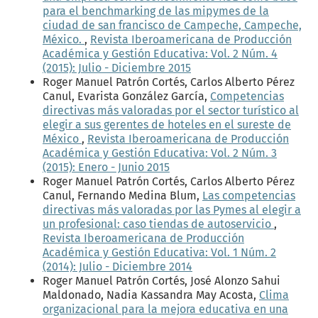
para el benchmarking de las mipymes de la
ciudad de san francisco de Campeche, Campeche,
México.
,
Revista Iberoamericana de Producción
Académica y Gestión Educativa: Vol. 2 Núm. 4
(2015): Julio - Diciembre 2015
Roger Manuel Patrón Cortés, Carlos Alberto Pérez
Canul, Evarista González García,
Competencias
directivas más valoradas por el sector turístico al
elegir a sus gerentes de hoteles en el sureste de
México
,
Revista Iberoamericana de Producción
Académica y Gestión Educativa: Vol. 2 Núm. 3
(2015): Enero - Junio 2015
Roger Manuel Patrón Cortés, Carlos Alberto Pérez
Canul, Fernando Medina Blum,
Las competencias
directivas más valoradas por las Pymes al elegir a
un profesional: caso tiendas de autoservicio
,
Revista Iberoamericana de Producción
Académica y Gestión Educativa: Vol. 1 Núm. 2
(2014): Julio - Diciembre 2014
Roger Manuel Patrón Cortés, José Alonzo Sahui
Maldonado, Nadia Kassandra May Acosta,
Clima
organizacional para la mejora educativa en una