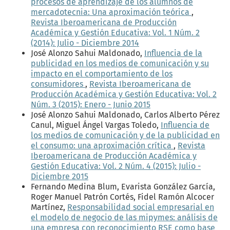
procesos de aprendizaje de los alumnos de
mercadotecnia: Una aproximación teórica
,
Revista Iberoamericana de Producción
Académica y Gestión Educativa: Vol. 1 Núm. 2
(2014): Julio - Diciembre 2014
José Alonzo Sahui Maldonado,
Influencia de la
publicidad en los medios de comunicación y su
impacto en el comportamiento de los
consumidores
,
Revista Iberoamericana de
Producción Académica y Gestión Educativa: Vol. 2
Núm. 3 (2015): Enero - Junio 2015
José Alonzo Sahui Maldonado, Carlos Alberto Pérez
Canul, Miguel Ángel Vargas Toledo,
Influencia de
los medios de comunicación y de la publicidad en
el consumo: una aproximación crítica
,
Revista
Iberoamericana de Producción Académica y
Gestión Educativa: Vol. 2 Núm. 4 (2015): Julio -
Diciembre 2015
Fernando Medina Blum, Evarista González García,
Roger Manuel Patrón Cortés, Fidel Ramón Alcocer
Martínez,
Responsabilidad social empresarial en
el modelo de negocio de las mipymes: análisis de
una empresa con reconocimiento RSE como base