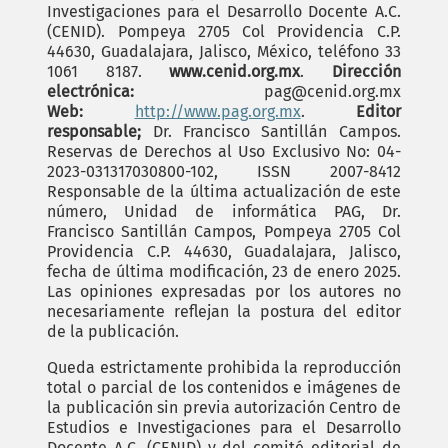
Investigaciones para el Desarrollo Docente A.C.
(CENID). Pompeya 2705 Col Providencia C.P.
44630, Guadalajara, Jalisco, México, teléfono 33
1061 8187.
www.cenid.org.mx
.
Dirección
electrónica:
pag@cenid.org.mx
Web:
http://www.pag.org.mx
.
Editor
responsable;
Dr. Francisco Santillán Campos.
Reservas de Derechos al Uso Exclusivo No: 04-
2023-031317030800-102, ISSN 2007-8412
Responsable de la última actualización de este
número, Unidad de informática PAG, Dr.
Francisco Santillán Campos, Pompeya 2705 Col
Providencia C.P. 44630, Guadalajara, Jalisco,
fecha de última modificación, 23 de enero 2025.
Las opiniones expresadas por los autores no
necesariamente reflejan la postura del editor
de la publicación.
Queda estrictamente prohibida la reproducción
total o parcial de los contenidos e imágenes de
la publicación sin previa autorización Centro de
Estudios e Investigaciones para el Desarrollo
Docente A.C. (CENID) y del comité editorial de