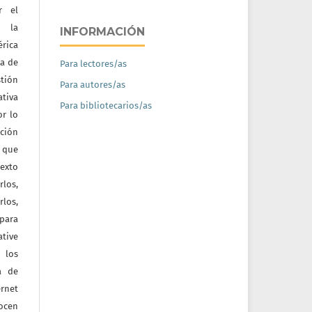
r el
e la
INFORMACIÓN
érica
na de
Para lectores/as
tión
Para autores/as
ativa
Para bibliotecarios/as
or lo
ación
a que
texto
rlos,
los,
 para
tive
 los
a de
ernet
nocen