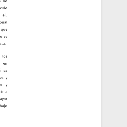
ón no
culo
ej.,
ional
e que
jo se
sta.
 los
o en
inas
tes y
ón y
ir a
mayor
bajo