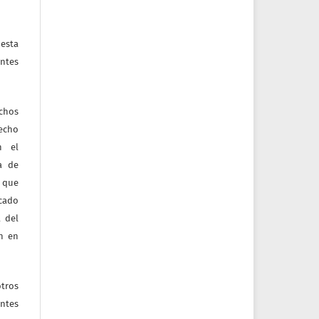
esta
ntes
echos
recho
n el
ia de
 que
icado
 del
ón en
tros
entes