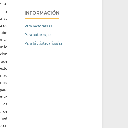
r el
e la
INFORMACIÓN
érica
na de
Para lectores/as
tión
Para autores/as
ativa
Para bibliotecarios/as
or lo
ación
a que
texto
rlos,
los,
 para
tive
 los
a de
ernet
nocen