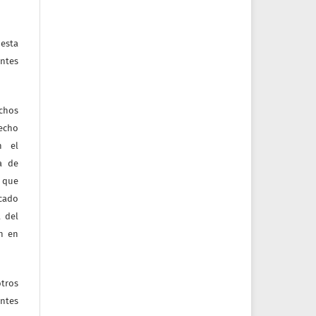
esta
ntes
echos
recho
n el
ia de
 que
icado
 del
ón en
tros
entes