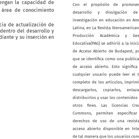
 tengan la capacidad de
Con el propósito de promove
u área de conocimiento
desarrollo y divulgación d
investigación en educación en Am
cia de actualización de
Latina, en La Revista Iberoamerica
dentro del desarrollo y
Producción Académica y Ges
iante y su inserción en
Educativa(PAG) se adhirió a la Inici
de Acceso Abierto de Budapest, p
que se identifica como una public
de acceso abierto. Esto signific
cualquier usuario puede leer el 
completo de los artículos, imprimi
descargarlos, copiarlos, enlazar
distribuirlos y usar los contenidos
otros fines. Las licencias Crea
Cummons, permiten especificar
derechos de uso de una revist
acceso abierto disponible en Int
de tal manera que los usuarios co