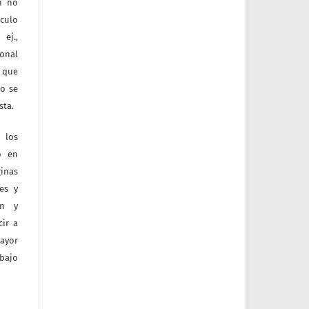
ón no
culo
ej.,
ional
e que
jo se
sta.
 los
o en
inas
tes y
ón y
ir a
mayor
bajo