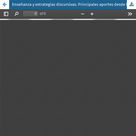
Enseñanza y estrategias discursivas. Principales aportes desde la investigación educativa.