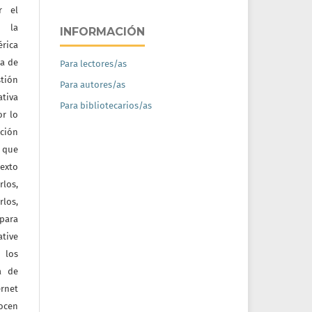
r el
e la
INFORMACIÓN
érica
na de
Para lectores/as
tión
Para autores/as
ativa
Para bibliotecarios/as
or lo
ación
a que
texto
rlos,
los,
 para
tive
 los
a de
ernet
nocen