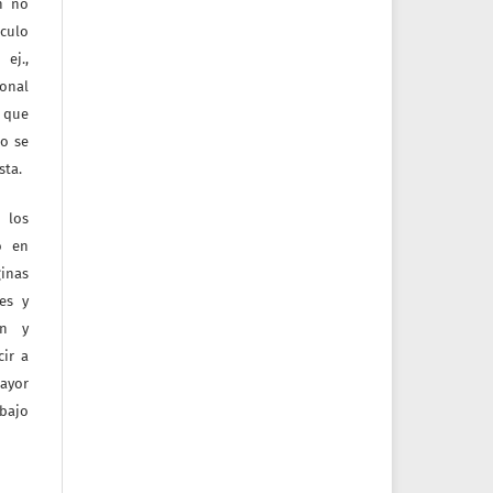
ón no
culo
ej.,
ional
e que
jo se
sta.
 los
o en
inas
tes y
ón y
ir a
mayor
bajo