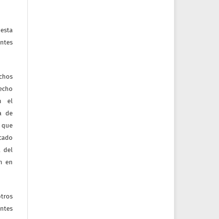
esta
ntes
echos
recho
n el
ia de
 que
icado
 del
ón en
tros
entes