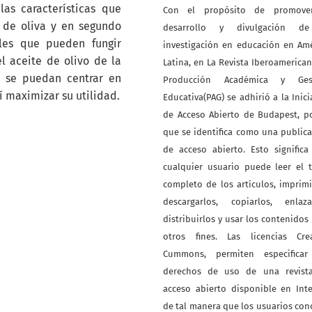
las características que
Con el propósito de promove
 de oliva y en segundo
desarrollo y divulgación d
les que pueden fungir
investigación en educación en Am
 aceite de olivo de la
Latina, en La Revista Iberoamerica
s se puedan centrar en
Producción Académica y Ges
 maximizar su utilidad.
Educativa(PAG) se adhirió a la Inici
de Acceso Abierto de Budapest, p
que se identifica como una public
de acceso abierto. Esto signific
cualquier usuario puede leer el 
completo de los artículos, imprimi
descargarlos, copiarlos, enlazar
distribuirlos y usar los contenidos
otros fines. Las licencias Crea
Cummons, permiten especificar
derechos de uso de una revist
acceso abierto disponible en Int
de tal manera que los usuarios co