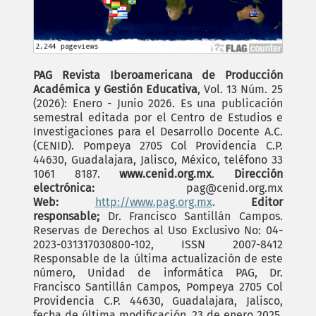
PAG Revista Iberoamericana de Producción
Académica y Gestión Educativa
, Vol. 13 Núm. 25
(2026): Enero - Junio 2026. Es una publicación
semestral editada por el Centro de Estudios e
Investigaciones para el Desarrollo Docente A.C.
(CENID). Pompeya 2705 Col Providencia C.P.
44630, Guadalajara, Jalisco, México, teléfono 33
1061 8187.
www.cenid.org.mx
.
Dirección
electrónica:
pag@cenid.org.mx
Web:
http://www.pag.org.mx
.
Editor
responsable;
Dr. Francisco Santillán Campos.
Reservas de Derechos al Uso Exclusivo No: 04-
2023-031317030800-102, ISSN 2007-8412
Responsable de la última actualización de este
número, Unidad de informática PAG, Dr.
Francisco Santillán Campos, Pompeya 2705 Col
Providencia C.P. 44630, Guadalajara, Jalisco,
fecha de última modificación, 23 de enero 2025.