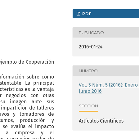
PDF
PUBLICADO
2016-01-24
 ejemplo de Cooperación
NÚMERO
nformación sobre cómo
tentable. La principal
Vol. 3 Núm. 5 (2016): Enero 
erísticas es la ventaja
Junio 2016
r negocios con otras
su imagen ante sus
SECCIÓN
 impartición de talleres
ctivos y tomadores de
sumos, producción y
Artículos Científicos
n se evalúa el impacto
de la empresa y el
n a espacios reales de