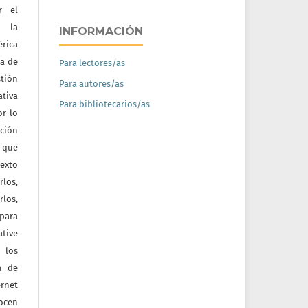
r el
e la
INFORMACIÓN
érica
na de
Para lectores/as
tión
Para autores/as
ativa
Para bibliotecarios/as
or lo
ación
a que
texto
rlos,
los,
 para
tive
 los
a de
ernet
nocen