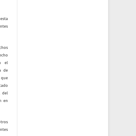
esta
ntes
echos
recho
n el
ia de
 que
icado
 del
ón en
tros
entes