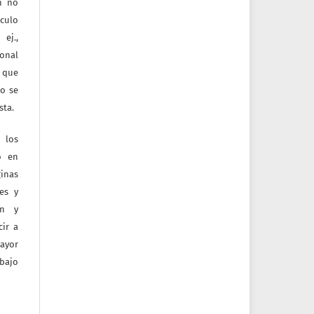
ón no
culo
ej.,
ional
e que
jo se
sta.
 los
o en
inas
tes y
ón y
ir a
mayor
bajo