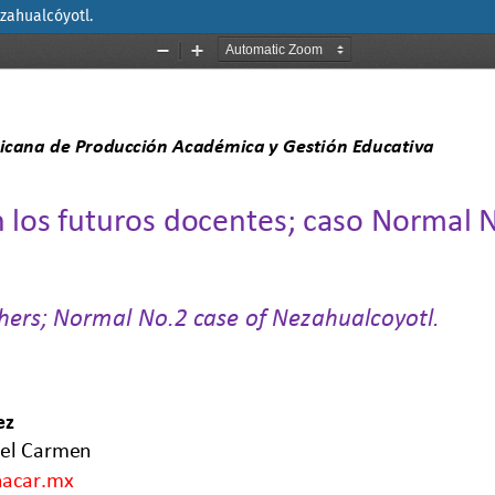
zahualcóyotl.