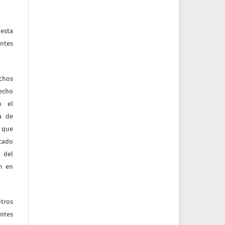
esta
ntes
echos
recho
n el
ia de
 que
icado
 del
ón en
tros
entes