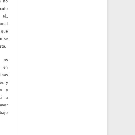
ón no
culo
ej.,
ional
e que
jo se
sta.
 los
o en
inas
tes y
ón y
ir a
mayor
bajo