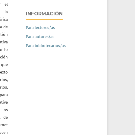
r el
e la
INFORMACIÓN
érica
na de
Para lectores/as
tión
Para autores/as
ativa
Para bibliotecarios/as
or lo
ación
a que
texto
rlos,
los,
 para
tive
 los
a de
ernet
nocen