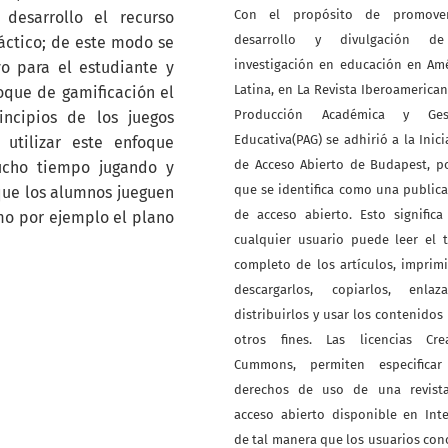
Con el propósito de promove
desarrollo el recurso
desarrollo y divulgación d
áctico; de este modo se
investigación en educación en Am
vo para el estudiante y
Latina, en La Revista Iberoamerica
que de gamificación el
Producción Académica y Ges
ncipios de los juegos
Educativa(PAG) se adhirió a la Inici
utilizar este enfoque
de Acceso Abierto de Budapest, p
ucho tiempo jugando y
que se identifica como una public
ue los alumnos jueguen
de acceso abierto. Esto signific
mo por ejemplo el plano
cualquier usuario puede leer el 
completo de los artículos, imprimi
descargarlos, copiarlos, enlazar
distribuirlos y usar los contenidos
otros fines. Las licencias Crea
Cummons, permiten especificar
derechos de uso de una revist
acceso abierto disponible en Int
de tal manera que los usuarios co