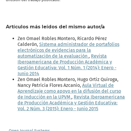
Artículos más leídos del mismo autor/a
Zen Omael Robles Montero, Ricardo Pérez
Calderón,
Sistema administrador de portafolios
electrónicos de evidencias para la
automatización de la evaluación
,
Revista
Iberoamericana de Producción Académica y
Gestión Educativa: Vol. 1 Núm. 1 (2014): Enero -
Junio 2014
Zen Omael Robles Montero, Hugo Ortiz Quiroga,
Nancy Patricia Flores Azcanio,
Aula Virtual de
Aprendizaje como apoyo en la difusión del curso
de Inducción en la UPVM
,
Revista Iberoamericana
de Producción Académica y Gestión Educativa:
Vol. 2 Núm. 3 (2015): Enero - Junio 2015
Open Journal Systems