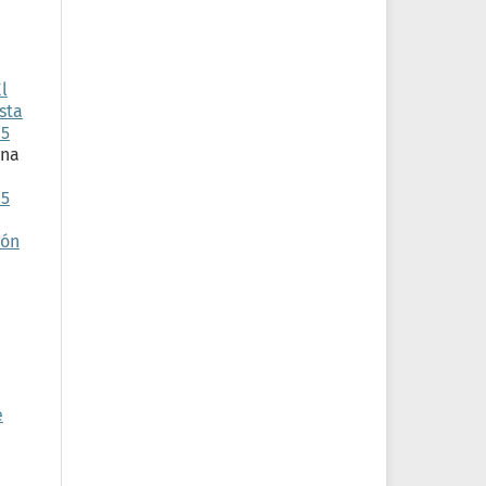
l
sta
15
Ana
15
ión
e