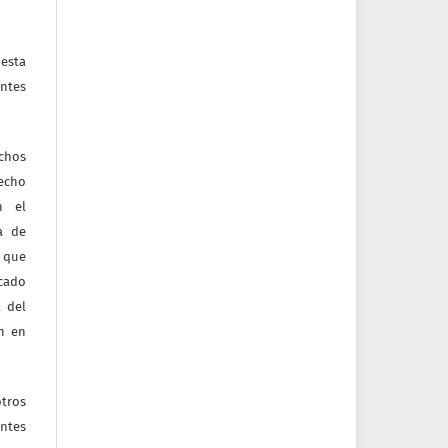
esta
ntes
echos
recho
n el
ia de
 que
icado
 del
ón en
tros
entes