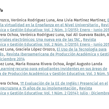
/a
Orozco, Verónica Rodríguez Luna, Ana Livia Martínez Martínez,
E
la virtualidad en la Enseñanza en el Nivel Universitario
,
Revi
 y Gestión Educativa: Vol. 2 Núm. 3 (2015): Enero - Junio 20
vera Ochoa, Verónica Rodríguez Luna, Isaí Alí Guevara Bazán, 
riales electrónicos: Una nueva era de las TAC
,
Revista
 y Gestión Educativa: Vol. 2 Núm. 3 (2015): Enero - Junio 20
uez Luna, Graciela López Orozco,
El Uso de la Tecnología para
lés
,
Revista Iberoamericana de Producción Académica y Gest
 Diciembre 2014
uez Luna, María Roxana Rivera Ochoa, Ángel Augusto Landa
Learning recurso para estudiantes invidentes en sus áreas de
 de Producción Académica y Gestión Educativa: Vol. 3 Núm. 5
ivera Ochoa,
1ª Evaluación de la EE de Inglés I Presencial en el
Veracruzana a 15 años de su implementación
,
Revista
 y Gestión Educativa: Vol. 1 Núm. 2 (2014): Julio - Diciembr