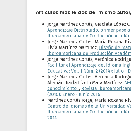
Artículos más leídos del mismo autor
Jorge Martínez Cortés, Graciela López 
Aprendizaje Distribuido, primer paso a 
Iberoamericana de Producción Académica
Jorge Martínez Cortés, María Roxana Ri
Livia Martínez Martínez,
Diseño de mate
Iberoamericana de Producción Académica
Jorge Martínez Cortés, Verónica Rodríg
Facilitar el Aprendizaje del Idioma Ing
Educativa: Vol. 1 Núm. 2 (2014): Julio -
Jorge Martínez Cortés, Verónica Rodríg
Alemán, Karla Lizeth Mata Martínez,
M-
conocimiento.
,
Revista Iberoamericana
(2016): Enero - Junio 2016
Martínez Cortés Jorge, María Roxana R
Centro de Idiomas de la Universidad 
Iberoamericana de Producción Académica
2014