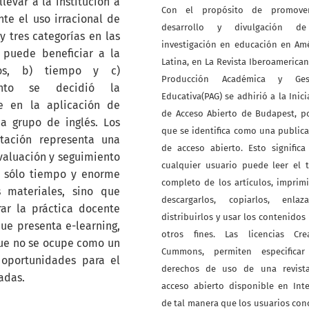
evar a la institución a
Con el propósito de promove
te el uso irracional de
desarrollo y divulgación d
 tres categorías en las
investigación en educación en Am
 puede beneficiar a la
Latina, en La Revista Iberoamerica
nos, b) tiempo y c)
Producción Académica y Ges
iento se decidió la
Educativa(PAG) se adhirió a la Inici
e en la aplicación de
de Acceso Abierto de Budapest, p
a grupo de inglés. Los
que se identifica como una public
tación representa una
de acceso abierto. Esto signific
valuación y seguimiento
cualquier usuario puede leer el 
o sólo tiempo y enorme
completo de los artículos, imprimi
 materiales, sino que
descargarlos, copiarlos, enlazar
r la práctica docente
distribuirlos y usar los contenidos
que presenta e-learning,
otros fines. Las licencias Crea
ue no se ocupe como un
Cummons, permiten especificar
 oportunidades para el
derechos de uso de una revist
adas.
acceso abierto disponible en Int
de tal manera que los usuarios co