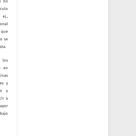
ón no
culo
ej.,
ional
e que
jo se
sta.
 los
o en
inas
tes y
ón y
ir a
mayor
bajo