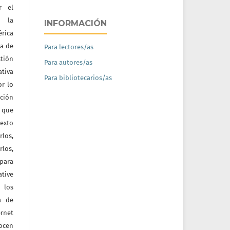
r el
e la
INFORMACIÓN
érica
na de
Para lectores/as
tión
Para autores/as
ativa
Para bibliotecarios/as
or lo
ación
a que
texto
rlos,
los,
 para
tive
 los
a de
ernet
nocen