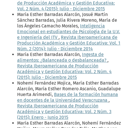
de Producción Académica y Gestión Educativa:
Vol. 2 Núm. 4 (2015): Julio - Diciembre 2015
María Esther Barradas Alarcón, Josué Martin
Sánchez Barradas, Julia Rivera Moreno, María de
los Ángeles Camacho Morales,
Inteligencia
Emocional en estudiantes de Psicología de la U.V.
e Ingeniería del ITV
,
Revista Iberoamericana de
Producción Académica y Gestión Educativa: Vol. 1
Núm. 2 (2014): Julio - Diciembre 2014
María Esther Barradas Alarcón,
Ingesta de
alimentos: ¿Balanceada o desbalanceada?
,
Revista Iberoamericana de Producción
Académica y Gestión Educativa: Vol. 2 Núm. 4
(2015): Julio - Diciembre 2015
Nohemí Fernández Mojica, María Esther Barradas
Alarcón, María Esther Romero Ascanio, Guadalupe
Huerta Arimendi,
Bases de la formación humana
en docentes de la Universidad Veracruzana
,
Revista Iberoamericana de Producción
Académica y Gestión Educativa: Vol. 2 Núm. 3
(2015): Enero - Junio 2015
María Esther Barradas Alarcón, Nohemí Fernández