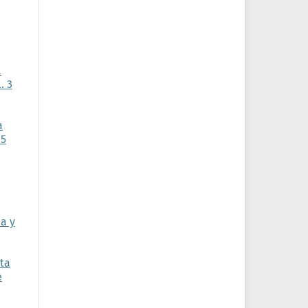
l
. 3
a
15
a y
ta
e