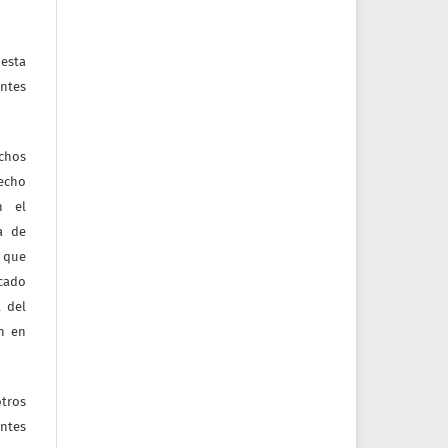
esta
ntes
echos
recho
n el
ia de
 que
icado
 del
ón en
tros
entes