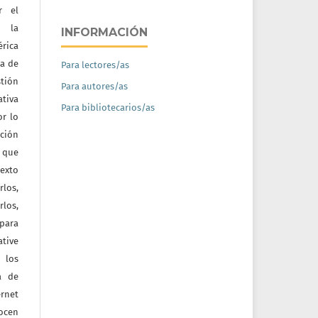
r el
e la
INFORMACIÓN
érica
na de
Para lectores/as
tión
Para autores/as
ativa
Para bibliotecarios/as
or lo
ación
a que
texto
rlos,
los,
 para
tive
 los
a de
ernet
nocen