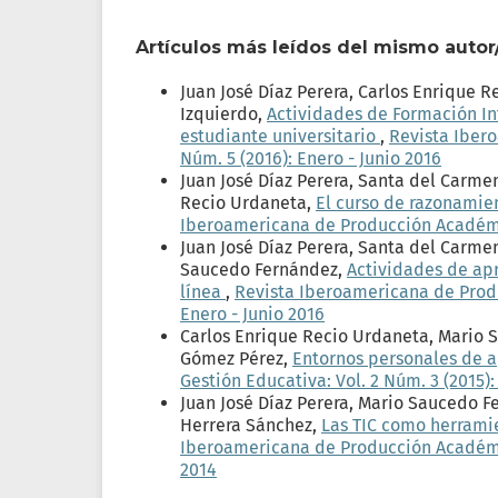
Artículos más leídos del mismo autor
Juan José Díaz Perera, Carlos Enrique 
Izquierdo,
Actividades de Formación In
estudiante universitario
,
Revista Iber
Núm. 5 (2016): Enero - Junio 2016
Juan José Díaz Perera, Santa del Carme
Recio Urdaneta,
El curso de razonamie
Iberoamericana de Producción Académica
Juan José Díaz Perera, Santa del Carme
Saucedo Fernández,
Actividades de apr
línea
,
Revista Iberoamericana de Produ
Enero - Junio 2016
Carlos Enrique Recio Urdaneta, Mario 
Gómez Pérez,
Entornos personales de 
Gestión Educativa: Vol. 2 Núm. 3 (2015):
Juan José Díaz Perera, Mario Saucedo 
Herrera Sánchez,
Las TIC como herrami
Iberoamericana de Producción Académica
2014