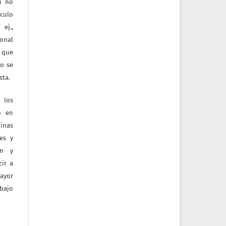
ón no
culo
ej.,
ional
e que
jo se
sta.
 los
o en
inas
tes y
ón y
ir a
mayor
bajo