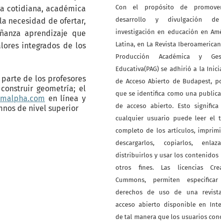
Con el propósito de promove
ida cotidiana, académica
desarrollo y divulgación d
la necesidad de ofertar,
investigación en educación en Am
eñanza aprendizaje que
Latina, en La Revista Iberoamerica
lores integrados de los
Producción Académica y Ges
Educativa(PAG) se adhirió a la Inici
 parte de los profesores
de Acceso Abierto de Budapest, p
onstruir geometría; el
que se identifica como una public
amalpha.com
en línea y
de acceso abierto. Esto signific
mnos de nivel superior
cualquier usuario puede leer el 
completo de los artículos, imprimi
descargarlos, copiarlos, enlazar
distribuirlos y usar los contenidos
otros fines. Las licencias Crea
Cummons, permiten especificar
derechos de uso de una revist
acceso abierto disponible en Int
de tal manera que los usuarios co