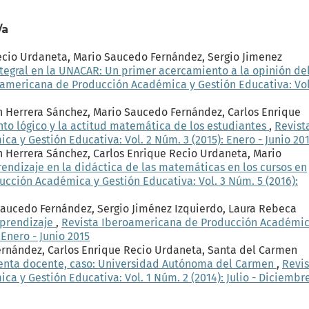
/a
Recio Urdaneta, Mario Saucedo Fernández, Sergio Jimenez
tegral en la UNACAR: Un primer acercamiento a la opinión de
oamericana de Producción Académica y Gestión Educativa: Vol
n Herrera Sánchez, Mario Saucedo Fernández, Carlos Enrique
nto lógico y la actitud matemática de los estudiantes
,
Revist
 y Gestión Educativa: Vol. 2 Núm. 3 (2015): Enero - Junio 20
n Herrera Sánchez, Carlos Enrique Recio Urdaneta, Mario
endizaje en la didáctica de las matemáticas en los cursos en
cción Académica y Gestión Educativa: Vol. 3 Núm. 5 (2016):
Saucedo Fernández, Sergio Jiménez Izquierdo, Laura Rebeca
aprendizaje
,
Revista Iberoamericana de Producción Académic
 Enero - Junio 2015
Fernández, Carlos Enrique Recio Urdaneta, Santa del Carmen
enta docente, caso: Universidad Autónoma del Carmen
,
Revis
 y Gestión Educativa: Vol. 1 Núm. 2 (2014): Julio - Diciembr