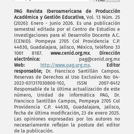
PAG Revista Iberoamericana de Producción
Académica y Gestión Educativa
, Vol. 13 Núm. 25
(2026): Enero - Junio 2026. Es una publicación
semestral editada por el Centro de Estudios e
Investigaciones para el Desarrollo Docente A.C.
(CENID). Pompeya 2705 Col Providencia C.P.
44630, Guadalajara, Jalisco, México, teléfono 33
1061 8187.
www.cenid.org.mx
.
Dirección
electrónica:
pag@cenid.org.mx
Web:
http://www.pag.org.mx
.
Editor
responsable;
Dr. Francisco Santillán Campos.
Reservas de Derechos al Uso Exclusivo No: 04-
2023-031317030800-102, ISSN 2007-8412
Responsable de la última actualización de este
número, Unidad de informática PAG, Dr.
Francisco Santillán Campos, Pompeya 2705 Col
Providencia C.P. 44630, Guadalajara, Jalisco,
fecha de última modificación, 23 de enero 2025.
Las opiniones expresadas por los autores no
necesariamente reflejan la postura del editor
de la publicación.