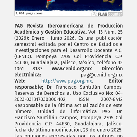
PAG Revista Iberoamericana de Producción
Académica y Gestión Educativa
, Vol. 13 Núm. 25
(2026): Enero - Junio 2026. Es una publicación
semestral editada por el Centro de Estudios e
Investigaciones para el Desarrollo Docente A.C.
(CENID). Pompeya 2705 Col Providencia C.P.
44630, Guadalajara, Jalisco, México, teléfono 33
1061 8187.
www.cenid.org.mx
.
Dirección
electrónica:
pag@cenid.org.mx
Web:
http://www.pag.org.mx
.
Editor
responsable;
Dr. Francisco Santillán Campos.
Reservas de Derechos al Uso Exclusivo No: 04-
2023-031317030800-102, ISSN 2007-8412
Responsable de la última actualización de este
número, Unidad de informática PAG, Dr.
Francisco Santillán Campos, Pompeya 2705 Col
Providencia C.P. 44630, Guadalajara, Jalisco,
fecha de última modificación, 23 de enero 2025.
Las opiniones expresadas por los autores no