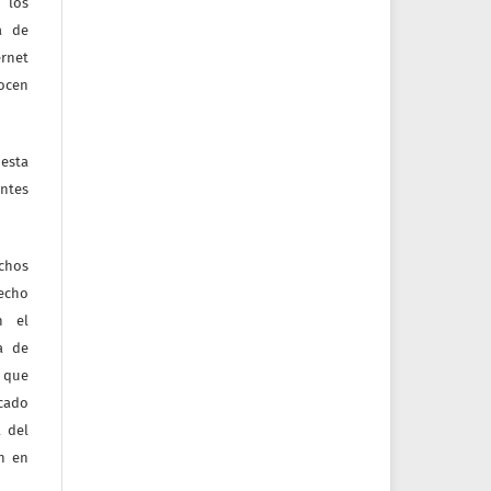
 los
a de
ernet
nocen
esta
ntes
echos
recho
n el
ia de
 que
icado
 del
ón en