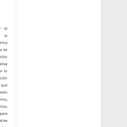
r el
e la
érica
na de
tión
ativa
or lo
ación
a que
texto
rlos,
los,
 para
tive