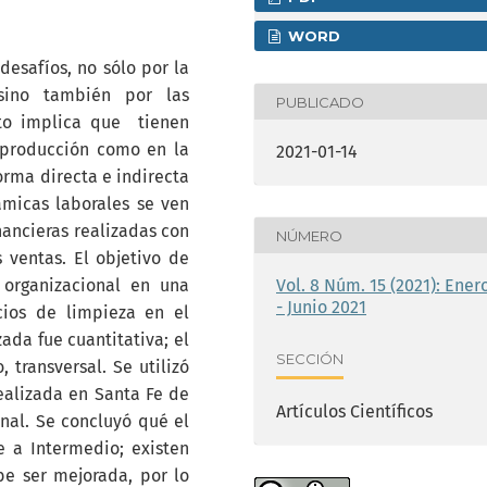
WORD
esafíos, no sólo por la
 sino también por las
PUBLICADO
sto implica que tienen
 producción como en la
2021-01-14
orma directa e indirecta
ámicas laborales se ven
nancieras realizadas con
NÚMERO
 ventas. El objetivo de
Vol. 8 Núm. 15 (2021): Ener
a organizacional en una
- Junio 2021
ios de limpieza en el
ada fue cuantitativa; el
SECCIÓN
, transversal. Se utilizó
ealizada en Santa Fe de
Artículos Científicos
onal. Se concluyó qué el
e a Intermedio; existen
e ser mejorada, por lo