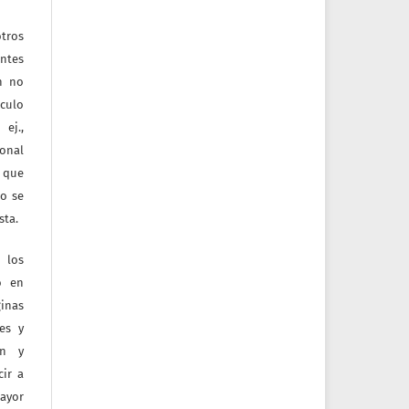
tros
entes
ón no
culo
ej.,
ional
e que
jo se
sta.
 los
o en
inas
tes y
ón y
ir a
mayor