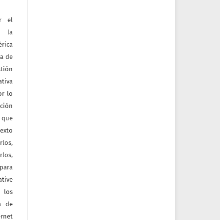
r el
e la
érica
na de
tión
ativa
or lo
ación
a que
texto
rlos,
los,
 para
tive
 los
a de
ernet