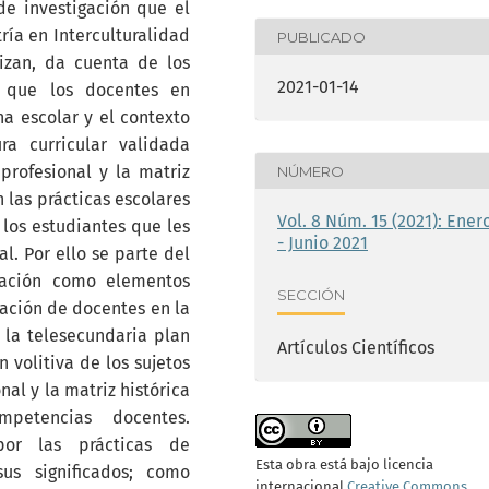
de investigación que el
ría en Interculturalidad
PUBLICADO
lizan, da cuenta de los
2021-01-14
n que los docentes en
na escolar y el contexto
ra curricular validada
 profesional y la matriz
NÚMERO
n las prácticas escolares
Vol. 8 Núm. 15 (2021): Ener
los estudiantes que les
- Junio 2021
. Por ello se parte del
zación como elementos
SECCIÓN
mación de docentes en la
 la telesecundaria plan
Artículos Científicos
 volitiva de los sujetos
nal y la matriz histórica
petencias docentes.
por las prácticas de
Esta obra está bajo licencia
us significados; como
internacional
Creative Commons