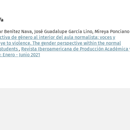
/a
ar Benítez Nava, José Guadalupe García Lino, Mireya Ponciano
ctiva de género al interior del aula normalista; voces y
bye to violence. The gender perspective within the normal
 students
,
Revista Iberoamericana de Producción Académica 
: Enero - Junio 2021