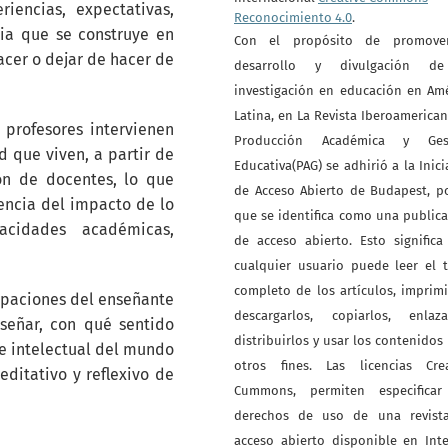
riencias, expectativas,
Reconocimiento 4.0
.
ria que se construye en
Con el propósito de promove
acer o dejar de hacer de
desarrollo y divulgación d
investigación en educación en Am
Latina, en La Revista Iberoamerica
profesores intervienen
Producción Académica y Ges
d que viven, a partir de
Educativa(PAG) se adhirió a la Inici
ón de docentes, lo que
de Acceso Abierto de Budapest, p
encia del impacto de lo
que se identifica como una public
acidades académicas,
de acceso abierto. Esto signific
cualquier usuario puede leer el 
completo de los artículos, imprimi
upaciones del enseñante
descargarlos, copiarlos, enlazar
señar, con qué sentido
distribuirlos y usar los contenidos
 e intelectual del mundo
otros fines. Las licencias Crea
ditativo y reflexivo de
Cummons, permiten especificar
derechos de uso de una revist
acceso abierto disponible en Int