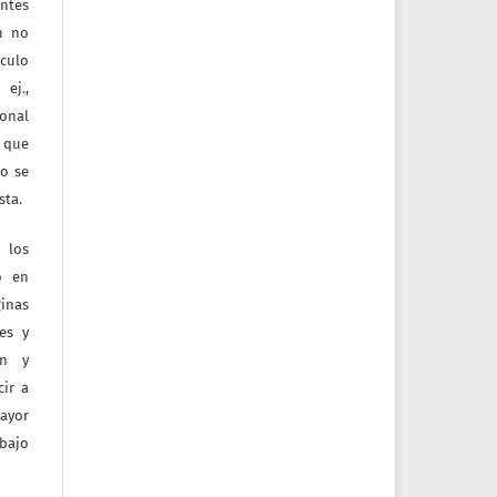
entes
ón no
culo
ej.,
ional
e que
jo se
sta.
 los
o en
inas
tes y
ón y
ir a
mayor
bajo