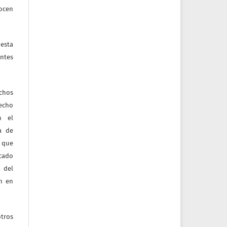
nocen
esta
ntes
echos
recho
n el
ia de
 que
icado
 del
ón en
tros