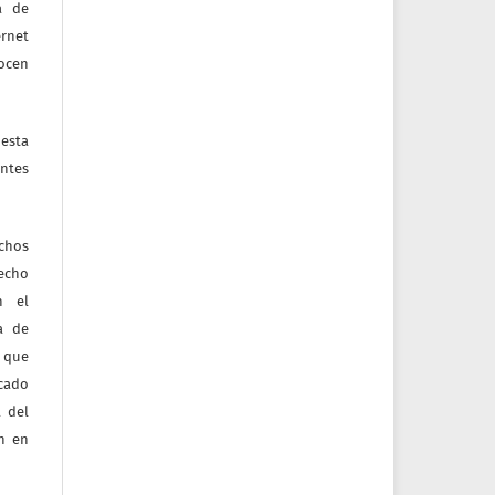
a de
ernet
nocen
esta
ntes
echos
recho
n el
ia de
 que
icado
 del
ón en