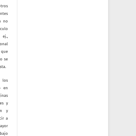
tros
entes
ón no
culo
ej.,
ional
e que
jo se
sta.
 los
o en
inas
tes y
ón y
ir a
mayor
bajo