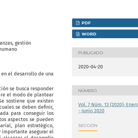
PDF
WORD
nanzas, gestión
o humano
PUBLICADO
2020-04-20
 en el desarrollo de una
ción se busca responder
NÚMERO
obre el modo de plantear
Se sostiene que existen
Vol. 7 Núm. 13 (2020): Ener
cuales se deben definir,
- Junio 2020
ada para conseguir los
stos aspectos se pueden
rial, plan estratégico,
SECCIÓN
y importante asegurar el
alcanzar el desarrollo