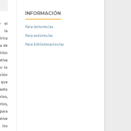
INFORMACIÓN
r el
Para lectores/as
e la
Para autores/as
érica
Para bibliotecarios/as
na de
tión
ativa
or lo
ación
a que
texto
rlos,
los,
 para
tive
 los