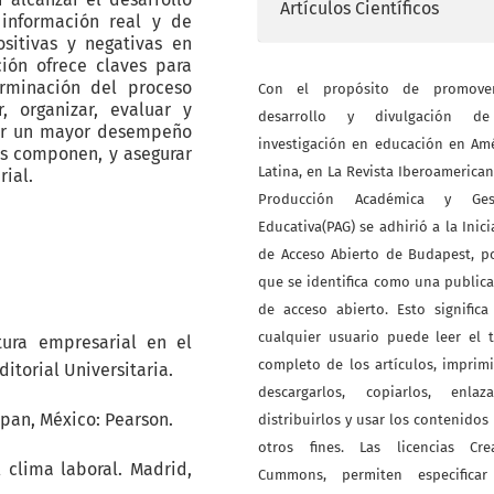
Artículos Científicos
 información real y de
sitivas y negativas en
ción ofrece claves para
erminación del proceso
Con el propósito de promove
, organizar, evaluar y
desarrollo y divulgación d
ner un mayor desempeño
investigación en educación en Am
as componen, y asegurar
Latina, en La Revista Iberoamerica
rial.
Producción Académica y Ges
Educativa(PAG) se adhirió a la Inici
de Acceso Abierto de Budapest, p
que se identifica como una public
de acceso abierto. Esto signific
cualquier usuario puede leer el 
tura empresarial en el
completo de los artículos, imprimi
itorial Universitaria.
descargarlos, copiarlos, enlazar
alpan, México: Pearson.
distribuirlos y usar los contenidos
otros fines. Las licencias Crea
l clima laboral. Madrid,
Cummons, permiten especificar