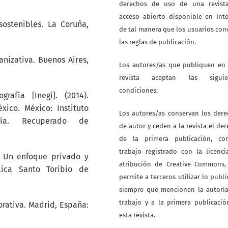
derechos de uso de una revist
acceso abierto disponible en Int
sostenibles. La Coruña,
de tal manera que los usuarios co
las reglas de publicación.
rganizativa. Buenos Aires,
Los autores/as que publiquen en 
revista aceptan las siguie
condiciones:
rafía [Inegi]. (2014).
ico. México: Instituto
Los autores/as conservan los der
fía. Recuperado de
de autor y ceden a la revista el de
de la primera publicación, co
trabajo registrado con la licenc
s: Un enfoque privado y
atribución de Creative Commons,
ólica Santo Toribio de
permite a terceros utilizar lo publ
siempre que mencionen la autoría
trabajo y a la primera publicaci
porativa. Madrid, España:
esta revista.