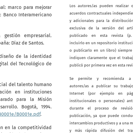
Los autores/as pueden realizar o
nal: marco para mejorar
acuerdos contractuales independi
: Banco Interamericano
y adicionales para la distribuci
exclusiva de la versión del artí
a gestión empresarial.
publicado en esta revista (p. 
paña: Díaz de Santos.
incluirlo en un repositorio instituc
o publicarlo en un libro) siempr
 diseño de la identidad
indiquen claramente que el traba
gital del Tecnológico de
publicó por primera vez en esta revi
Se permite y recomienda a
ocial del talento humano
autores/as a publicar su trabaj
ción en instituciones
Internet (por ejemplo en pág
parado para la Misión
institucionales o personales) an
arrollo. Bogotá, 1994.
durante el proceso de revisi
s/B0001e/B0001e.pdf
.
publicación, ya que puede conduc
intercambios productivos y a una 
ión en la competitividad
y más rápida difusión del tra