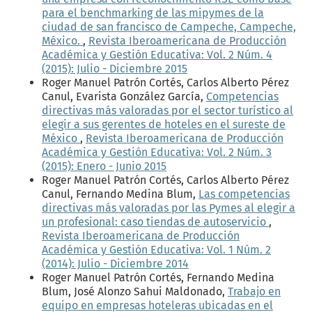
para el benchmarking de las mipymes de la
ciudad de san francisco de Campeche, Campeche,
México.
,
Revista Iberoamericana de Producción
Académica y Gestión Educativa: Vol. 2 Núm. 4
(2015): Julio - Diciembre 2015
Roger Manuel Patrón Cortés, Carlos Alberto Pérez
Canul, Evarista González García,
Competencias
directivas más valoradas por el sector turístico al
elegir a sus gerentes de hoteles en el sureste de
México
,
Revista Iberoamericana de Producción
Académica y Gestión Educativa: Vol. 2 Núm. 3
(2015): Enero - Junio 2015
Roger Manuel Patrón Cortés, Carlos Alberto Pérez
Canul, Fernando Medina Blum,
Las competencias
directivas más valoradas por las Pymes al elegir a
un profesional: caso tiendas de autoservicio
,
Revista Iberoamericana de Producción
Académica y Gestión Educativa: Vol. 1 Núm. 2
(2014): Julio - Diciembre 2014
Roger Manuel Patrón Cortés, Fernando Medina
Blum, José Alonzo Sahui Maldonado,
Trabajo en
equipo en empresas hoteleras ubicadas en el