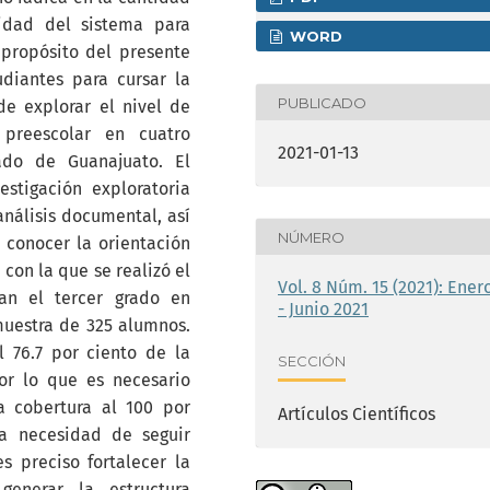
idad del sistema para
WORD
 propósito del presente
udiantes para cursar la
PUBLICADO
e explorar el nivel de
preescolar en cuatro
2021-01-13
ado de Guanajuato. El
estigación exploratoria
análisis documental, así
NÚMERO
 conocer la orientación
 con la que se realizó el
Vol. 8 Núm. 15 (2021): Ener
an el tercer grado en
- Junio 2021
muestra de 325 alumnos.
 76.7 por ciento de la
SECCIÓN
or lo que es necesario
a cobertura al 100 por
Artículos Científicos
la necesidad de seguir
s preciso fortalecer la
generar la estructura