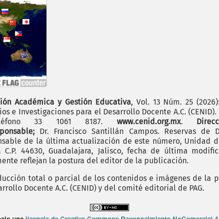
ión Académica y Gestión Educativa
, Vol. 13 Núm. 25 (2026
os e Investigaciones para el Desarrollo Docente A.C. (CENID)
 teléfono 33 1061 8187.
www.cenid.org.mx
.
Dire
sponsable;
Dr. Francisco Santillán Campos. Reservas de D
sable de la última actualización de este número, Unidad de 
.P. 44630, Guadalajara, Jalisco, fecha de última modific
nte reflejan la postura del editor de la publicación.
cción total o parcial de los contenidos e imágenes de la p
rrollo Docente A.C. (CENID) y del comité editorial de PAG.
bajo una
licencia de Creative Commons Reconocimiento-NoComercial 4.