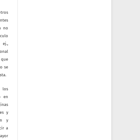
tros
entes
ón no
culo
ej.,
ional
e que
jo se
sta.
 los
o en
inas
tes y
ón y
ir a
mayor