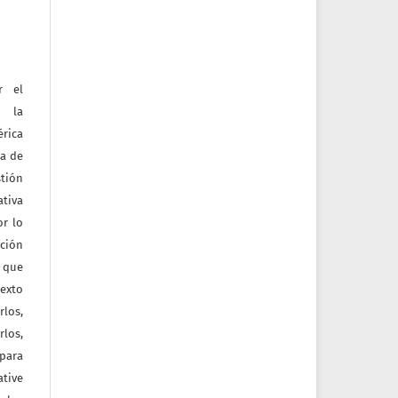
r el
e la
érica
na de
tión
ativa
or lo
ación
a que
texto
rlos,
los,
 para
tive