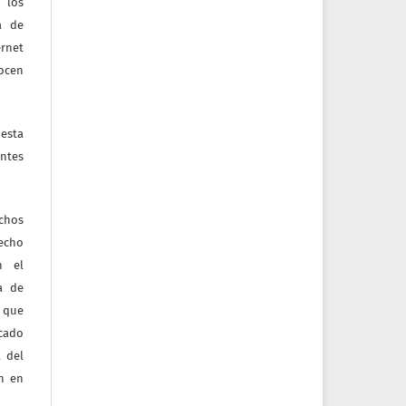
 los
a de
ernet
nocen
esta
ntes
echos
recho
n el
ia de
 que
icado
 del
ón en