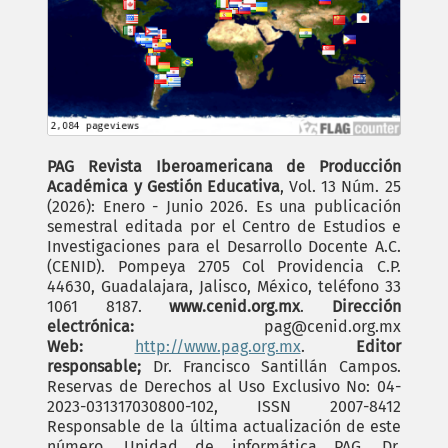
PAG Revista Iberoamericana de Producción
Académica y Gestión Educativa
, Vol. 13 Núm. 25
(2026): Enero - Junio 2026. Es una publicación
semestral editada por el Centro de Estudios e
Investigaciones para el Desarrollo Docente A.C.
(CENID). Pompeya 2705 Col Providencia C.P.
44630, Guadalajara, Jalisco, México, teléfono 33
1061 8187.
www.cenid.org.mx
.
Dirección
electrónica:
pag@cenid.org.mx
Web:
http://www.pag.org.mx
.
Editor
responsable;
Dr. Francisco Santillán Campos.
Reservas de Derechos al Uso Exclusivo No: 04-
2023-031317030800-102, ISSN 2007-8412
Responsable de la última actualización de este
número, Unidad de informática PAG, Dr.