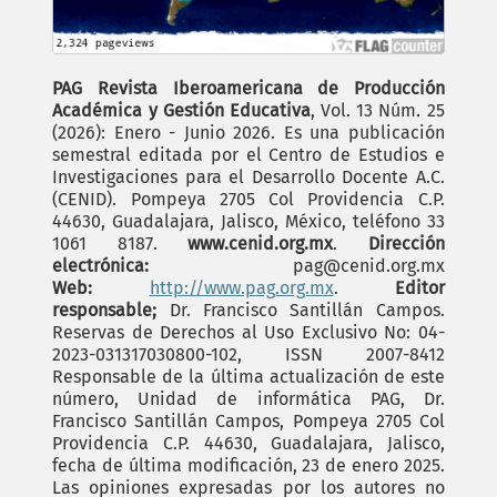
PAG Revista Iberoamericana de Producción
Académica y Gestión Educativa
, Vol. 13 Núm. 25
(2026): Enero - Junio 2026. Es una publicación
semestral editada por el Centro de Estudios e
Investigaciones para el Desarrollo Docente A.C.
(CENID). Pompeya 2705 Col Providencia C.P.
44630, Guadalajara, Jalisco, México, teléfono 33
1061 8187.
www.cenid.org.mx
.
Dirección
electrónica:
pag@cenid.org.mx
Web:
http://www.pag.org.mx
.
Editor
responsable;
Dr. Francisco Santillán Campos.
Reservas de Derechos al Uso Exclusivo No: 04-
2023-031317030800-102, ISSN 2007-8412
Responsable de la última actualización de este
número, Unidad de informática PAG, Dr.
Francisco Santillán Campos, Pompeya 2705 Col
Providencia C.P. 44630, Guadalajara, Jalisco,
fecha de última modificación, 23 de enero 2025.
Las opiniones expresadas por los autores no