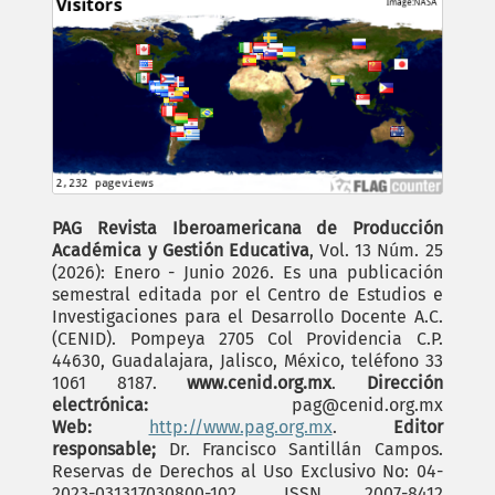
PAG Revista Iberoamericana de Producción
Académica y Gestión Educativa
, Vol. 13 Núm. 25
(2026): Enero - Junio 2026. Es una publicación
semestral editada por el Centro de Estudios e
Investigaciones para el Desarrollo Docente A.C.
(CENID). Pompeya 2705 Col Providencia C.P.
44630, Guadalajara, Jalisco, México, teléfono 33
1061 8187.
www.cenid.org.mx
.
Dirección
electrónica:
pag@cenid.org.mx
Web:
http://www.pag.org.mx
.
Editor
responsable;
Dr. Francisco Santillán Campos.
Reservas de Derechos al Uso Exclusivo No: 04-
2023-031317030800-102, ISSN 2007-8412