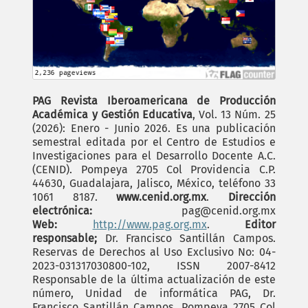
PAG Revista Iberoamericana de Producción
Académica y Gestión Educativa
, Vol. 13 Núm. 25
(2026): Enero - Junio 2026. Es una publicación
semestral editada por el Centro de Estudios e
Investigaciones para el Desarrollo Docente A.C.
(CENID). Pompeya 2705 Col Providencia C.P.
44630, Guadalajara, Jalisco, México, teléfono 33
1061 8187.
www.cenid.org.mx
.
Dirección
electrónica:
pag@cenid.org.mx
Web:
http://www.pag.org.mx
.
Editor
responsable;
Dr. Francisco Santillán Campos.
Reservas de Derechos al Uso Exclusivo No: 04-
2023-031317030800-102, ISSN 2007-8412
Responsable de la última actualización de este
número, Unidad de informática PAG, Dr.
Francisco Santillán Campos, Pompeya 2705 Col