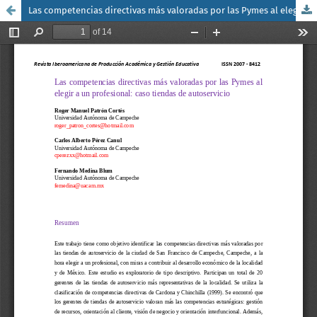
Las competencias directivas más valoradas por las Pymes al elegir a un profesional: caso tiendas de autoservicio