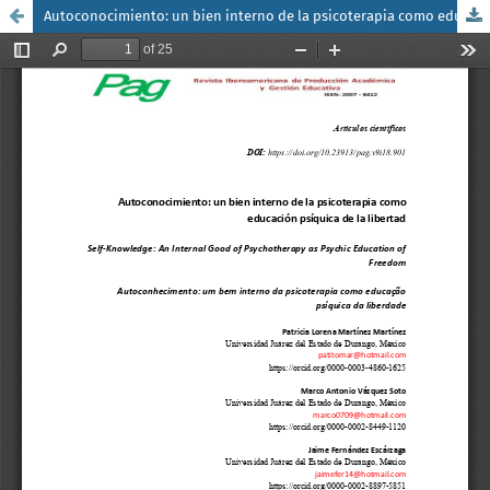
Autoconocimiento: un bien interno de la psicoterapia como educación psíquica de la libertad