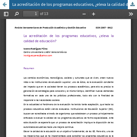
La acreditación de los programas educativos, ¿eleva la calidad de educación?