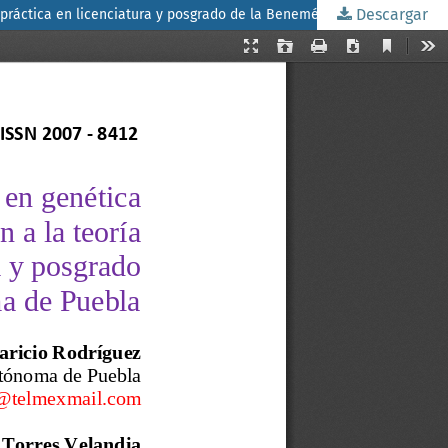
Descargar
Diagnostico, planeación y evaluación educativa en genética como materia interactiva, en relación a la teoría interrelacionada con la práctica en licenciatura y posgrado de la Benemérita Universidad Autónoma de Puebla